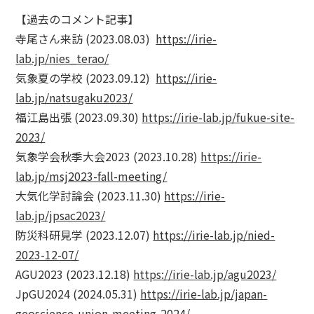
【過去のコメント記事】
寺尾さん来訪 (2023.08.03)
https://irie-
lab.jp/nies_terao/
気象夏の学校 (2023.09.12)
https://irie-
lab.jp/natsugaku2023/
福江島出張 (2023.09.30)
https://irie-lab.jp/fukue-site-
2023/
気象学会秋季大会2023 (2023.10.28)
https://irie-
lab.jp/msj2023-fall-meeting/
大気化学討論会 (2023.11.30)
https://irie-
lab.jp/jpsac2023/
防災科研見学 (2023.12.07)
https://irie-lab.jp/nied-
2023-12-07/
AGU2023 (2023.12.18)
https://irie-lab.jp/agu2023/
JpGU2024 (2024.05.31)
https://irie-lab.jp/japan-
geoscience-union-meeting-2024/