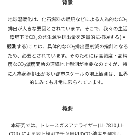
背景
地球温暖化は、化石燃料の燃焼などによる人為的なCO
2
排出が大きな要因とされています。そこで、我々の生活
環境下でCO
の発生源や排出量を定量的に把握する( =
2
観測する
)ことは、具体的なCO
排出量削減の指針となる
2
ため、必要とされています。そのためには高頻度・高精
度なCO
濃度変動の連続地上観測が重要なのですが、特
2
に人為起源排出が多い都市スケールの地上観測は、世界
的にみても非常に限られています。
概要
本研究では、トレースガスアナライザー(LI-7810,LI-
COR) による地上観測で千葉周辺のCO
濃度を測定し、