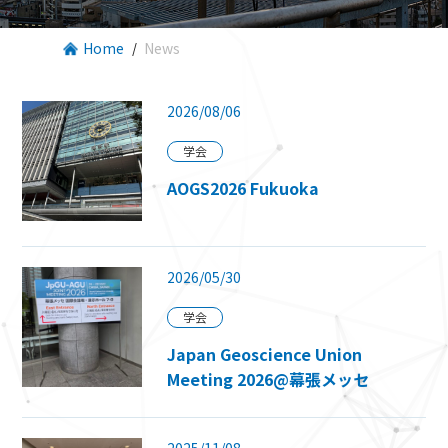
Home
News
2026/08/06
学会
AOGS2026 Fukuoka
2026/05/30
学会
Japan Geoscience Union
Meeting 2026@幕張メッセ
2025/11/08