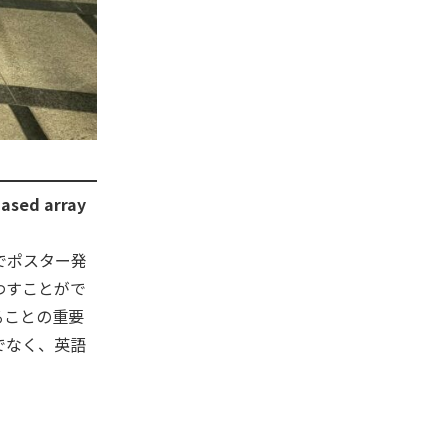
hased array
英語でポスター発
わすことがで
ることの重要
でなく、英語