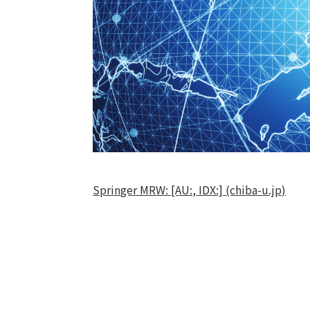
Springer MRW: [AU:, IDX:] (chiba-u.jp)