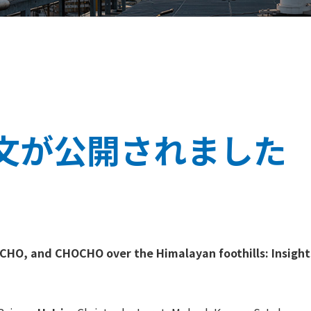
3-論文が公開されました
HCHO, and CHOCHO over the Himalayan foothills: Insig