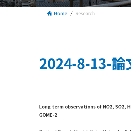
Home
Research
2024-8-1
Long-term observations of NO2, SO2, 
GOME-2