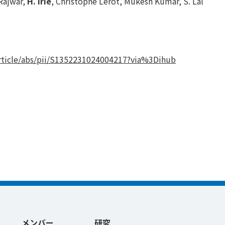
 Rajwar,
H. Irie
, Christophe Lerot, Mukesh Kumar, S. Lal
article/abs/pii/S1352231024004217?via%3Dihub
メンバー
研究