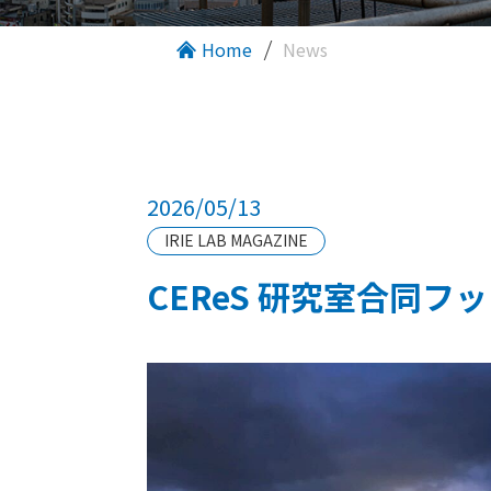
Home
News
2026/05/13
IRIE LAB MAGAZINE
CEReS 研究室合同フ