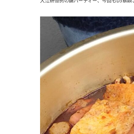
入江研恒例の鍋パーティー、今回もD3蔡穎